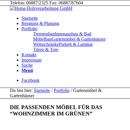
Telefon: 06887/2325 Fax: 06887/87604
Startseite
Beratung & Planung
Portfolio
Treppenbau
Innenausbau & Bad
Möbelbau
Gartenmöbel & Gartenhäuser
Weinschränke
Parkett & Laminat
Türen & Tore
Kontakt
Impressum
Suche
Menü
Facebook
Du bist hier:
Startseite
/
Portfolio
/
Gartenmöbel &
Gartenhäuser
DIE PASSENDEN MÖBEL FÜR DAS
“
WOHNZIMMER IM GRÜNEN
”