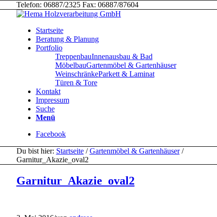
Telefon: 06887/2325 Fax: 06887/87604
Startseite
Beratung & Planung
Portfolio
Treppenbau
Innenausbau & Bad
Möbelbau
Gartenmöbel & Gartenhäuser
Weinschränke
Parkett & Laminat
Türen & Tore
Kontakt
Impressum
Suche
Menü
Facebook
Du bist hier:
Startseite
/
Gartenmöbel & Gartenhäuser
/
Garnitur_Akazie_oval2
Garnitur_Akazie_oval2