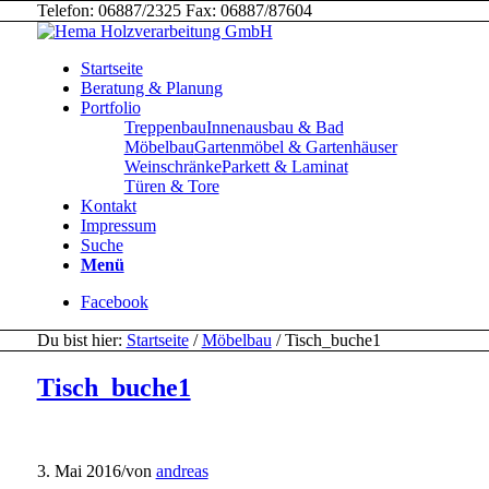
Telefon: 06887/2325 Fax: 06887/87604
Startseite
Beratung & Planung
Portfolio
Treppenbau
Innenausbau & Bad
Möbelbau
Gartenmöbel & Gartenhäuser
Weinschränke
Parkett & Laminat
Türen & Tore
Kontakt
Impressum
Suche
Menü
Facebook
Du bist hier:
Startseite
/
Möbelbau
/
Tisch_buche1
Tisch_buche1
3. Mai 2016
/
von
andreas