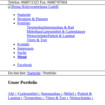
Telefon: 06887/2325 Fax: 06887/87604
Startseite
Beratung & Planung
Portfolio
Treppenbau
Innenausbau & Bad
Möbelbau
Gartenmöbel & Gartenhäuser
Weinschränke
Parkett & Laminat
Türen & Tore
Kontakt
Impressum
Suche
Menü
Facebook
Du bist hier:
Startseite
/
Portfolio
Unser Portfolio
Alle
/
Gartenmöbel
/
Innenausbau
/
Möbel
/
Parkett &
7
1
1
1
Laminat
/
Treppenbau
/
Türen & Tore
/
Weinschränke
1
1
1
1